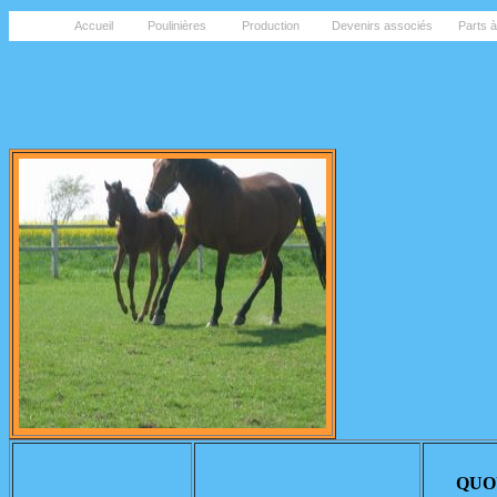
Accueil
Poulinières
Production
Devenirs associés
Parts 
QUO