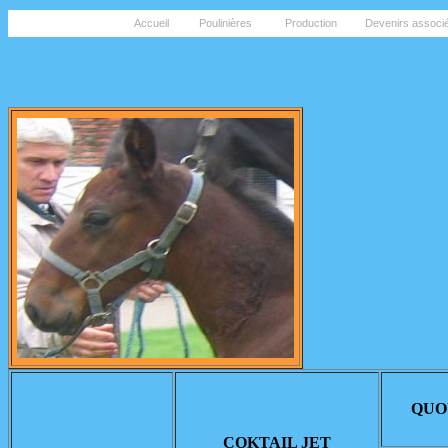
Accueil
Poulinières
Production
Devenirs associ
QUO
COKTAIL JET