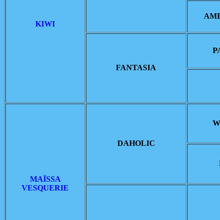
AM
KIWI
P
FANTASIA
W
DAHOLIC
MAÏSSA
VESQUERIE